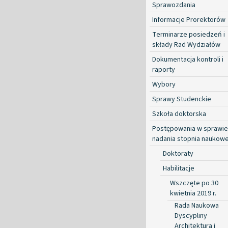
Sprawozdania
Informacje Prorektorów
Terminarze posiedzeń i
składy Rad Wydziałów
Dokumentacja kontroli i
raporty
Wybory
Sprawy Studenckie
Szkoła doktorska
Postępowania w sprawie
nadania stopnia naukow
Doktoraty
Habilitacje
Wszczęte po 30
kwietnia 2019 r.
Rada Naukowa
Dyscypliny
Architektura i