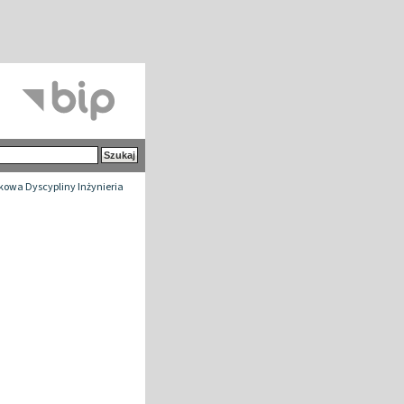
owa Dyscypliny Inżynieria