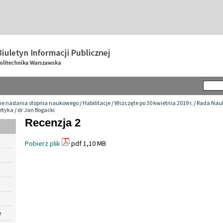
ie nadania stopnia naukowego
/
Habilitacje
/
Wszczęte po 30 kwietnia 2019 r.
/
Rada Nauk
getyka
/
dr Jan Bogacki
Recenzja 2
Pobierz plik
pdf 1,10 MB
e