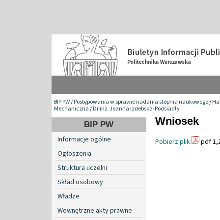
BIP PW
/
Postępowania w sprawie nadania stopnia naukowego
/
Hab
Mechaniczna
/
Dr inż. Joanna Izdebska-Podsiadły
Wniosek
BIP PW
Informacje ogólne
Pobierz plik
pdf 1,
Ogłoszenia
Struktura uczelni
Skład osobowy
Władze
Wewnętrzne akty prawne