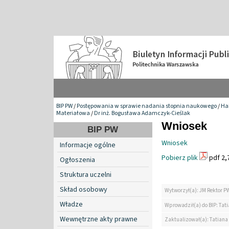
BIP PW
/
Postępowania w sprawie nadania stopnia naukowego
/
Hab
Materiałowa
/
Dr inż. Bogusława Adamczyk-Cieślak
Wniosek
BIP PW
Wniosek
Informacje ogólne
Pobierz plik
pdf 2,
Ogłoszenia
Struktura uczelni
Skład osobowy
Wytworzył(a): JM Rektor P
Władze
Wprowadził(a) do BIP: Tat
Wewnętrzne akty prawne
Zaktualizował(a): Tatiana