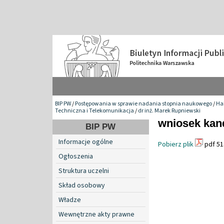
BIP PW
/
Postępowania w sprawie nadania stopnia naukowego
/
Hab
Techniczna i Telekomunikacja
/
dr inż. Marek Rupniewski
wniosek kan
BIP PW
Informacje ogólne
Pobierz plik
pdf 51
Ogłoszenia
Struktura uczelni
Skład osobowy
Władze
Wewnętrzne akty prawne