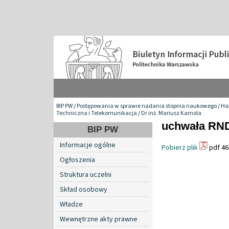
BIP PW
/
Postępowania w sprawie nadania stopnia naukowego
/
Hab
Techniczna i Telekomunikacja
/
Dr inż. Mariusz Kamola
uchwała RND 
BIP PW
Informacje ogólne
Pobierz plik
pdf 46
Ogłoszenia
Struktura uczelni
Skład osobowy
Władze
Wewnętrzne akty prawne