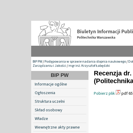
BIP PW
/
Postępowania w sprawie nadania stopnia naukowego
/
Do
Zarządzaniu i Jakości
/
mgr inż. Krzysztof Łabędzki
Recenzja dr.
BIP PW
(Politechnik
Informacje ogólne
Ogłoszenia
Pobierz plik
pdf 65
Struktura uczelni
Skład osobowy
Władze
Wewnętrzne akty prawne