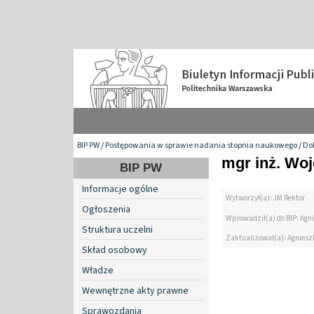
BIP PW
/
Postępowania w sprawie nadania stopnia naukowego
/
Do
mgr inż. Woj
BIP PW
Informacje ogólne
Wytworzył(a): JM Rektor
Ogłoszenia
Wprowadził(a) do BIP: Agn
Struktura uczelni
Zaktualizował(a): Agniesz
Skład osobowy
Władze
Wewnętrzne akty prawne
Sprawozdania