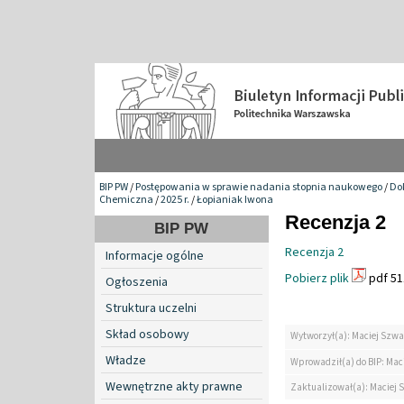
BIP PW
/
Postępowania w sprawie nadania stopnia naukowego
/
Do
Chemiczna
/
2025 r.
/
Łopianiak Iwona
Recenzja 2
BIP PW
Recenzja 2
Informacje ogólne
Pobierz plik
pdf 51
Ogłoszenia
Struktura uczelni
Skład osobowy
Wytworzył(a): Maciej Szwa
Władze
Wprowadził(a) do BIP: Mac
Wewnętrzne akty prawne
Zaktualizował(a): Maciej 