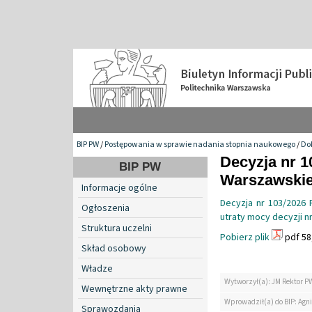
BIP PW
/
Postępowania w sprawie nadania stopnia naukowego
/
Do
Decyzja nr 1
BIP PW
Warszawskiej
Informacje ogólne
Decyzja nr 103/2026 
Ogłoszenia
utraty mocy decyzji n
Struktura uczelni
Pobierz plik
pdf 58
Skład osobowy
Władze
Wytworzył(a): JM Rektor P
Wewnętrzne akty prawne
Wprowadził(a) do BIP: Agn
Sprawozdania